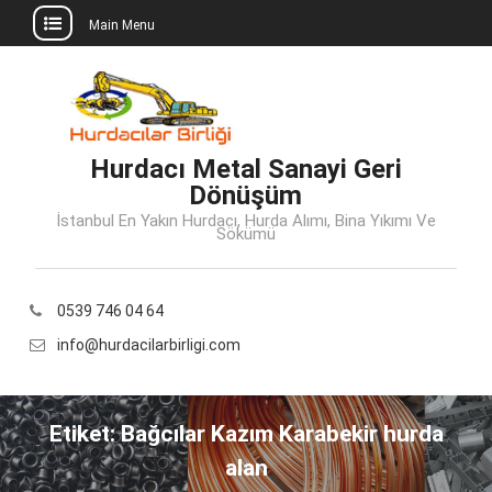
Main Menu
Skip
to
content
Hurdacı Metal Sanayi Geri
Dönüşüm
İstanbul En Yakın Hurdacı, Hurda Alımı, Bina Yıkımı Ve
Sökümü
0539 746 04 64
info@hurdacilarbirligi.com
Etiket:
Bağcılar Kazım Karabekir hurda
alan